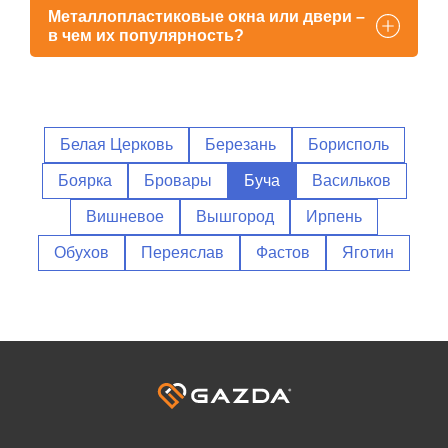
оконщиками или другими мастерами.
Металлопластиковые окна или двери –
в чем их популярность?
Заказать
Белая Церковь
Березань
Борисполь
Боярка
Бровары
Буча
Васильков
Вишневое
Вышгород
Ирпень
Обухов
Переяслав
Фастов
Яготин