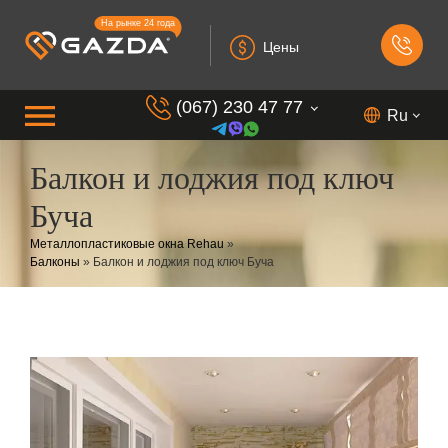
На рынке 24 года
Цены
(067) 230 47 77
Ru
Балкон и лоджия под ключ
(099) 230 73 37
Буча
(050) 230 7 337
Металлопластиковые окна Rehau
»
(073) 230 7 337
Балконы
»
Балкон и лоджия под ключ Буча
(098) 230 7 337