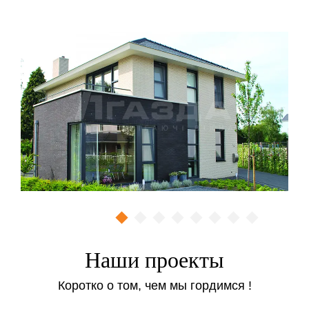
индивидуальными задачами.
Остекление — главный этап обустройства
балконного пространства
Услуга «балкон под ключ» в Киеве (Одессе и
Чернигове) может предполагать различные виды
работ и услуг. При этом основным этапом
выступает, конечно же, остекление. Фактически от
выбора профиля, стеклопакета и других
комплектующих зависит спектр последующих работ
и общие их результаты.
Так, к примеру, если устанавливается оконный блок
на базе профильной системы Rehau Euro 60 c
однокамерными стеклопакетами, то превратить
Наши проекты
имеющееся пространство в теплое и жилое будет
проблематично даже выполняя различные виды
Коротко о том, чем мы гордимся !
утепления (наружного и внутреннего). Но если