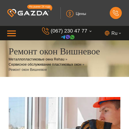
На рынке 24 года
Цены
(067) 230 47 77
Ru
Ремонт окон Вишневое
(099) 230 73 37
Металлопластиковые окна Rehau
»
(050) 230 7 337
Сервисное обслуживание пластиковых окон
»
Ремонт окон Вишневое
(073) 230 7 337
(098) 230 7 337