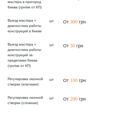
мастера в пригород
Компания ГАЗДА® Экосберегающие окна
Киева (грн/км от КП)
предоставляет услугу обслуживания пластиковых
окон. Мы правильно диагностируем поломки и
Выезд мастера +
шт
300
От
грн
выполняем качественный ремонт пластиковых
диагностика работы
окон в Киеве и Киевской области. Сотрудники
конструкций в Киеве
сервисной службы проходят обучение и
стажировку в Академии REHAU и имеют 15-ти
Выезд мастера +
шт
30
От
грн
летний опыт сервисного обслуживания
диагностика работы
пластиковых окон.
конструкций за
пределами Киева
Выполняем оперативный ремонт после
(грн/км от КП)
обращения!
Регулировка оконной
шт
100
От
грн
Специалисты компании окажут вам быструю
створки (ключами)
помощь в решении проблемы.
Телефон нашей сервисной службы в Киеве
Регулировка оконной
шт
200
От
грн
створки (сложная)
(098) 230 7 337