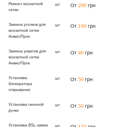
Ремонт москитной
шт
200
От
грн
сетки
Замена уголков для
шт
100
От
грн
москитной сетки
Анвис/Прок
Замена ухватов для
шт
40
От
грн
москитной сетки
Анвис/Прок
Установка
шт
50
От
грн
блокиратора
открывания
Установка оконной
шт
50
От
грн
ручки
Установка BSL-замка
шт
150
От
грн