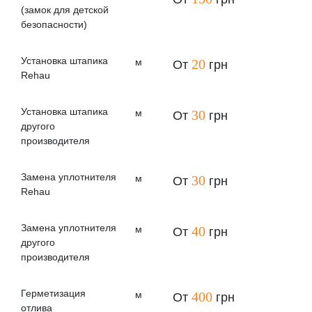
(замок для детской
безопасности)
Установка штапика
м
20
От
грн
Rehau
Установка штапика
м
30
От
грн
другого
производителя
Замена уплотнителя
м
30
От
грн
Rehau
Замена уплотнителя
м
40
От
грн
другого
производителя
Герметизация
м
400
От
грн
отлива