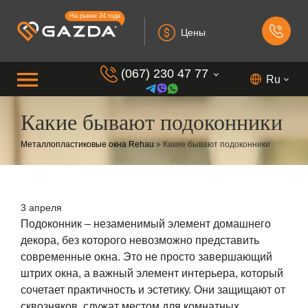
На рынке 24 года
Цены
(067) 230 47 77
Ru
Какие бывают подоконники
(099) 230 73 37
Металлопластиковые окна Rehau
»
Какие бывают подоконники
(050) 230 7 337
(073) 230 7 337
(098) 230 7 337
3 апреля
Подоконник – незаменимый элемент домашнего
декора, без которого невозможно представить
современные окна. Это не просто завершающий
штрих окна, а важный элемент интерьера, который
сочетает практичность и эстетику. Они защищают от
сквозняков, служат местом для комнатных