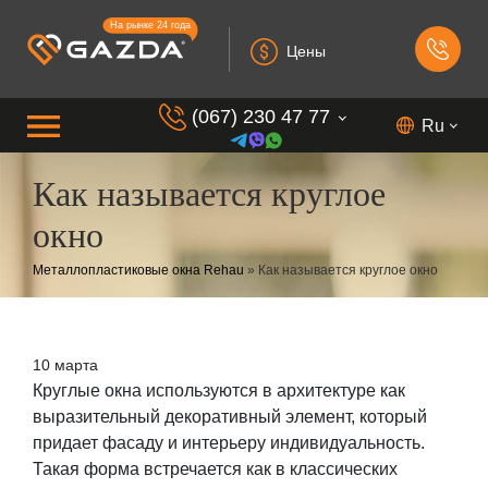
На рынке 24 года
Цены
(067) 230 47 77
Ru
Как называется круглое
(099) 230 73 37
окно
(050) 230 7 337
(073) 230 7 337
Металлопластиковые окна Rehau
»
Как называется круглое окно
(098) 230 7 337
10 марта
Круглые окна используются в архитектуре как
выразительный декоративный элемент, который
придает фасаду и интерьеру индивидуальность.
Такая форма встречается как в классических