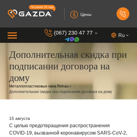
На рынке 24 года
Цены
(067) 230 47 77
Ru
Дополнительная скидка при
(099) 230 73 37
подписании договора на
(050) 230 7 337
дому
(073) 230 7 337
(098) 230 7 337
Металлопластиковые окна Rehau
»
Дополнительная скидка при подписании договора на дому
15 августа
С целью предотвращения распространения
COVID-19, вызванной коронавирусом SARS-CoV-2,