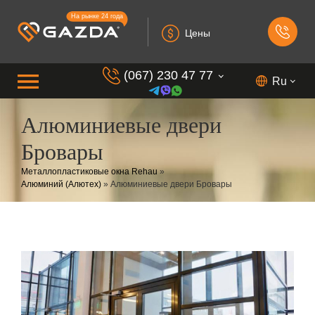
На рынке 24 года
Цены
(067) 230 47 77
Ru
Алюминиевые двери
(099) 230 73 37
Бровары
(050) 230 7 337
Металлопластиковые окна Rehau
»
(073) 230 7 337
Алюминий (Алютех)
»
Алюминиевые двери Бровары
(098) 230 7 337