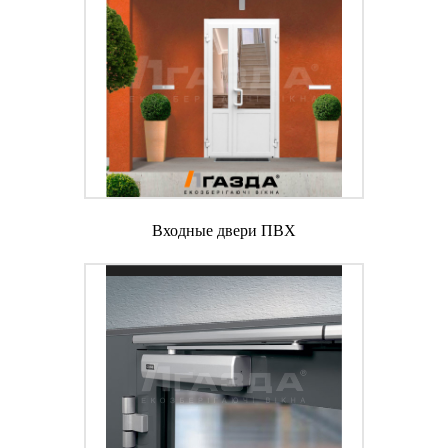
Теплые двери используются для фасадного
остекления, входных групп и на различных
объектах, где надо обеспечить высокие
теплоизоляционные параметры.
Теплые алюминиевые окна мы производим на базе
профилей W62 и W72. Оба предусматривают
полиамидный терморазрыв, который обеспечивает
высокие теплоизоляционные свойства: R0
соответственно до 0.61 и 0.62 м2°C/Вт. Монтажная
Входные двери ПВХ
глубина W62 составляет 62 мм, что позволяет
устанавливать стеклопакеты или использовать
другое заполнение толщиной до 40 мм. Глубина
W72 на 10 мм выше, на это же значение
увеличивается и предельная толщина заполнения
полотна.
Если вас интересует дверь из алюминиевого
профиля в Киеве, обращайтесь в компанию
«Газда». Мы сотрудничаем с авторитетным
производителем Alutech и гарантируем высокое