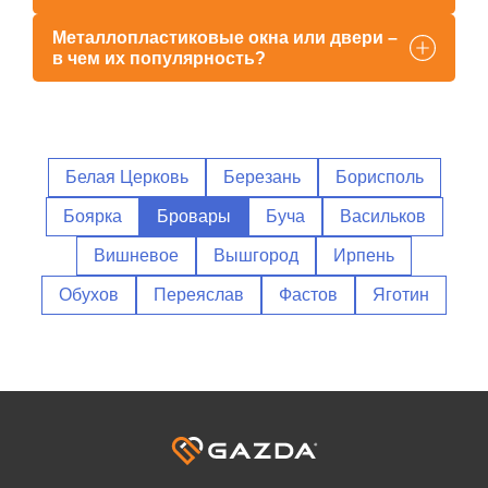
Металлопластиковые окна или двери –
в чем их популярность?
Белая Церковь
Березань
Борисполь
Боярка
Бровары
Буча
Васильков
Вишневое
Вышгород
Ирпень
Обухов
Переяслав
Фастов
Яготин