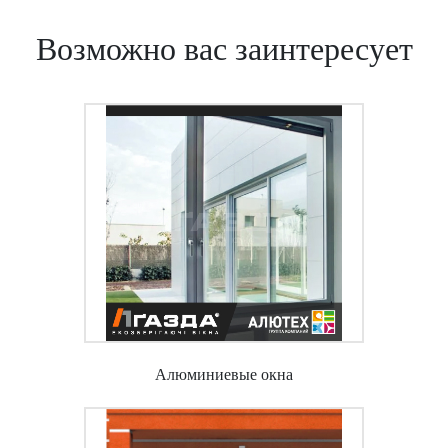
дверей в беседках и верандах;
Возможно вас заинтересует
входных групп, которые предусматривают тамбур;
любых других объектов, к которым не
предъявляются высокие требования по
энергосбережению (эксплуатируемые только летом
дачи, неотапливаемые помещения).
Теплые алюминиевые двери характеризуются
более сложной конструкцией. Они фактически
состоят из двух профилей, между которыми
находится специальная теплоизоляционная
вставка он же полиамидный термомост или
терморазрыв. Кроме этого в такой системе
предусматриваются специальные уплотнения по
Алюминиевые окна
контуру, которые защищают от проникновения
влаги и становятся дополнительной преградой для
холода.